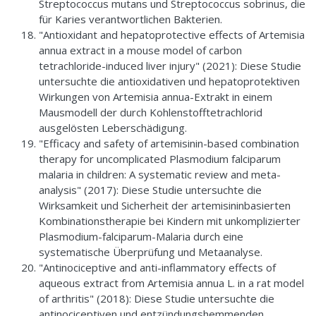
Streptococcus mutans und Streptococcus sobrinus, die
für Karies verantwortlichen Bakterien.
"Antioxidant and hepatoprotective effects of Artemisia
annua extract in a mouse model of carbon
tetrachloride-induced liver injury" (2021): Diese Studie
untersuchte die antioxidativen und hepatoprotektiven
Wirkungen von Artemisia annua-Extrakt in einem
Mausmodell der durch Kohlenstofftetrachlorid
ausgelösten Leberschädigung.
"Efficacy and safety of artemisinin-based combination
therapy for uncomplicated Plasmodium falciparum
malaria in children: A systematic review and meta-
analysis" (2017): Diese Studie untersuchte die
Wirksamkeit und Sicherheit der artemisininbasierten
Kombinationstherapie bei Kindern mit unkomplizierter
Plasmodium-falciparum-Malaria durch eine
systematische Überprüfung und Metaanalyse.
"Antinociceptive and anti-inflammatory effects of
aqueous extract from Artemisia annua L. in a rat model
of arthritis" (2018): Diese Studie untersuchte die
antinociceptiven und entzündungshemmenden