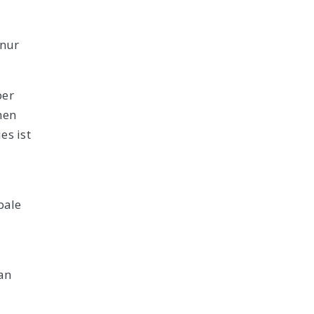
 nur
ber
nen
es ist
bale
an