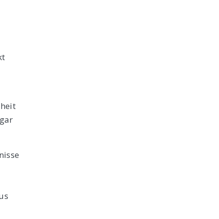
d
kt
heit
ogar
nisse
us