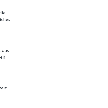
die
iches
, das
hen
talt