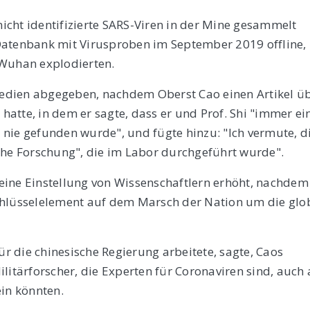
 nicht identifizierte SARS-Viren in der Mine gesammelt
Datenbank mit Virusproben im September 2019 offline,
 Wuhan explodierten.
edien abgegeben, nachdem Oberst Cao einen Artikel ü
 hatte, in dem er sagte, dass er und Prof. Shi "immer ei
nie gefunden wurde", und fügte hinzu: "Ich vermute, di
che Forschung", die im Labor durchgeführt wurde".
 seine Einstellung von Wissenschaftlern erhöht, nachdem
 Schlüsselelement auf dem Marsch der Nation um die glo
ür die chinesische Regierung arbeitete, sagte, Caos
litärforscher, die Experten für Coronaviren sind, auch 
ein könnten.