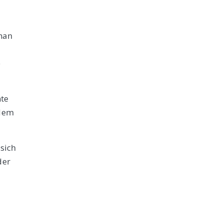
uhan
e
te
 dem
sich
der