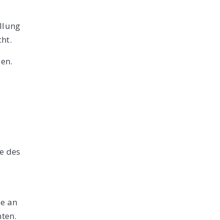
llung
ht.
en.
e des
ie an
ten.