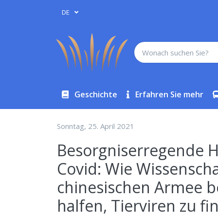
DE
Geschichte
Erfahren Sie mehr
Sonntag, 25. April 2021
Besorgniserregende H
Covid: Wie Wissensch
chinesischen Armee b
halfen, Tierviren zu f