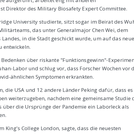
e aufgeführt, arbeitet eng mit anderen
t Direktor des Military Biosafety Expert Committee.
idge University studierte, sitzt sogar im Beirat des W
s Militärteams, das unter Generalmajor Chen Wei, dem
Landes, in die Stadt geschickt wurde, um auf das neu
u entwickeln.
 Bedenken über riskante "Funktionsgewinn"-Experimen
uhan-Labor und schlug vor, dass Forscher Wochen vor
Covid-ähnlichen Symptomen erkrankten.
en, die USA und 12 andere Länder Peking dafür, dass es 
oben weiterzugeben, nachdem eine gemeinsame Studie 
 über die Ursprünge der Pandemie ein Laborleck als
en.
am King's College London, sagte, dass die neuesten