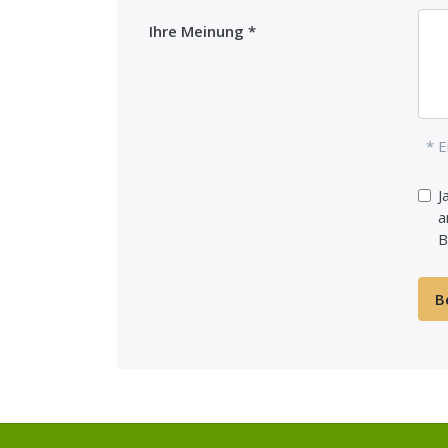
Ihre Meinung
* E
J
a
B
B