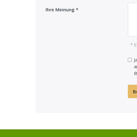
Ihre Meinung
* E
J
a
B
B