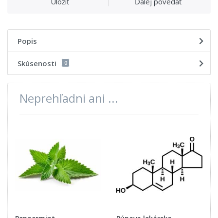
Uložiť
Ďalej povedať
Popis
Skúsenosti
0
Neprehľadni ani ...