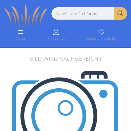
Obľúbené položky
Menü
Prihlásiť sa