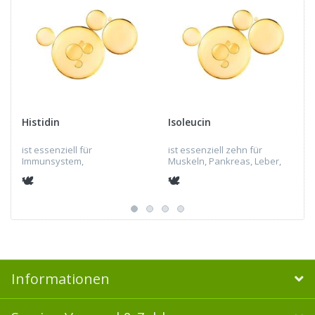
Histidin
Isoleucin
ist essenziell für
ist essenziell zehn für
Immunsystem,
Muskeln, Pankreas, Leber,
Nervensystem,
Gehirn, Knochenmark,
🕊
🕊
Verdauungssystem, Blut,
Immunsystem,
Muskelgewebe,
Skelettsystem,
Gewebebildung und -
Verdauungstrakt, Haut,
reparatur.
Bindegewebe,
Nervensystem
Informationen