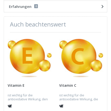
Erfahrungen
0
Auch beachtenswert
Vitamin E
Vitamin C
ist wichtig für die
ist wichtig für die
antioxidative Wirkung, den
antioxidative Wirkung, die
Schutz der Zellmembranen,
Kollagenbildung, die
🕊
🕊
die Stärkung des
Immunfunktion, die