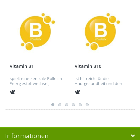
Vitamin B1
Vitamin B10
spielt eine zentrale Rolle im
ist hilfreich für die
Energiestoffwechsel,
Hautgesundheit und den
unterstützt die
Sonnenschutz, die
🕊
🕊
Nervenfunktion sowie
Förderung des
kognitive Fähigkeiten und
Haarwachstums, die
das Gedächtnis, fördert die
Unterstützung der Folsäure-
Herz-Kreislauf-...
Synthese, antioxidative
Wirkungen,...
Informationen