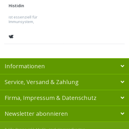
Histidin
ist essenziell für
Immunsystem,
Nervensystem,
Verdauungssystem, Blut,
Muskelgewebe,
🕊
Gewebebildung und -
reparatur.
Informationen
Service, Versand & Zahlung
Firma, Impressum & Datenschutz
Newsletter abonnieren