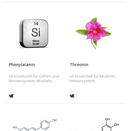
Hormonproduktion und -
Fortpfla...
regulati...
Phenylalanin
Threonin
ist essenziell für Gehirn und
ist essenziell für Muskeln,
Nervensystem, Muskeln,
Immunsystem,
Haut und Haare,
Verdauungstrakt,
Immunsystem,
Zentralnervensystem, Leber,
Verdauungssystem,
Haut, Haare, Nägel und
🕊
🕊
Endokrines System,
Knochen.
Kardiovaskuläres System,
Skelettsystem...