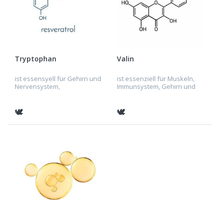
Tryptophan
Valin
ist essensyell für Gehirn und
ist essenziell für Muskeln,
Nervensystem,
Immunsystem, Gehirn und
Verdauungssystem,
Nervensystem, Leber,
Immunsystem, Muskulatur,
Pankreas, Skelettsystem,
Herz-Kreislauf-System, Haut,
Herz-Kreislauf-System.
🕊
🕊
Haut und Skelettsystem.
Endokrines System,
Verdauungssystem,...