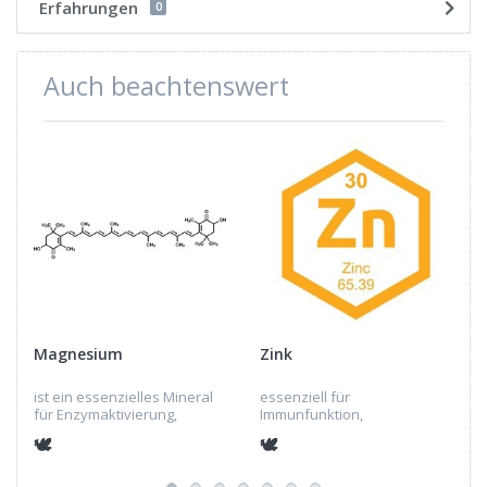
Erfahrungen
0
Auch beachtenswert
Magnesium
Zink
ist ein essenzielles Mineral
essenziell für
für Enzymaktivierung,
Immunfunktion,
Energieproduktion, Muskel-
Wundheilung,
🕊
🕊
und Nervenfunktion,
Enzymfunktionen,
Elektrolytgleichgewicht,
Hormonelle Gesundheit,
Knochengesundheit,
Antioxidative Wirkung,