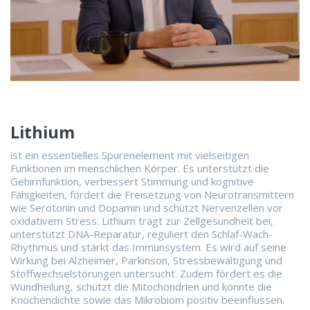
Lithium
ist ein essentielles Spurenelement mit vielseitigen
Funktionen im menschlichen Körper. Es unterstützt die
Gehirnfunktion, verbessert Stimmung und kognitive
Fähigkeiten, fördert die Freisetzung von Neurotransmittern
wie Serotonin und Dopamin und schützt Nervenzellen vor
oxidativem Stress. Lithium trägt zur Zellgesundheit bei,
unterstützt DNA-Reparatur, reguliert den Schlaf-Wach-
Rhythmus und stärkt das Immunsystem. Es wird auf seine
Wirkung bei Alzheimer, Parkinson, Stressbewältigung und
Stoffwechselstörungen untersucht. Zudem fördert es die
Wundheilung, schützt die Mitochondrien und könnte die
Knochendichte sowie das Mikrobiom positiv beeinflussen.